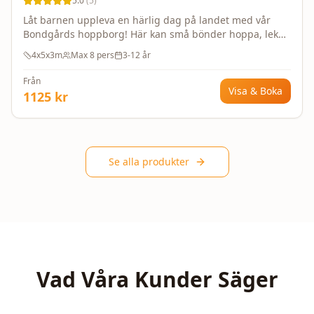
5.0
(
5
)
Låt barnen uppleva en härlig dag på landet med vår
Bondgårds hoppborg! Här kan små bönder hoppa, leka i
en säker och rolig miljö, omgiven av glada
4x5x3m
Max
8
pers
3-12 år
bondgårdsdjur och vacker lantlig design. En perfekt
attraktion för att stimulera fantasin och ge timmar av
Från
aktiv lek. Tillverkad med högkvalitativa, certifierade
Visa & Boka
1125
kr
material för att garantera maximal säkerhet och
hållbarhet, så att alla kan leka tryggt och fritt. En
oförglömlig upplevelse väntar!
Se alla produkter
Vad Våra Kunder Säger