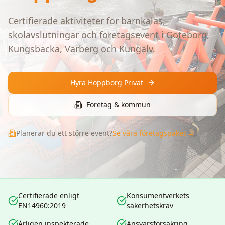
Certifierade aktiviteter för barnkalas,
skolavslutningar och företagsevent i Göteborg,
Kungsbacka, Varberg och Kungälv.
Hyra Hoppborg Privat
Företag & kommun
Språk
SV
Planerar du ett större event?
Se våra företagspaket →
Certifierade enligt
Konsumentverkets
EN14960:2019
säkerhetskrav
Årligen inspekterade
Ansvarsförsäkring