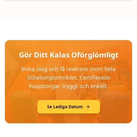
Gör Ditt Kalas Oförglömligt
Boka idag och få leverans inom hela
Göteborgsområdet. Certifierade
hoppborgar, tryggt och enkelt.
Se Lediga Datum