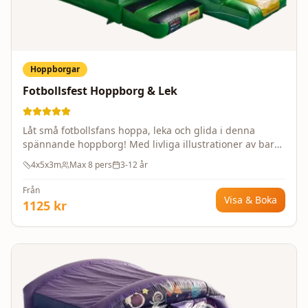
Hoppborgar
Fotbollsfest Hoppborg & Lek
Låt små fotbollsfans hoppa, leka och glida i denna
spännande hoppborg! Med livliga illustrationer av barn
som spelar fotboll, väcker den fantasin till liv och
4x5x3m
Max
8
pers
3-12 år
uppmuntrar till aktiv lek. Designad med barns säkerhet i
åtanke och tillverkad av slitstarka, högkvalitativa
Från
material för timmar av bekymmersfri glädje. Perfekt för
Visa & Boka
1125
kr
att låta barnen kanalisera sin energi på ett roligt och
tryggt sätt.