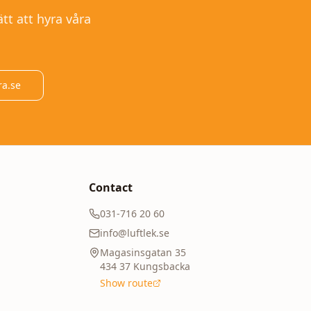
tt att hyra våra
ra.se
Contact
031-716 20 60
info@luftlek.se
Magasinsgatan 35
434 37
Kungsbacka
Show route