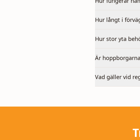
Hur fungerar häm
Hur långt i förvä
Hur stor yta beh
Är hoppborgarna
Vad gäller vid re
T