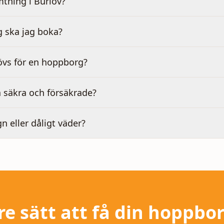
tning i Burlöv?
g ska jag boka?
övs för en hoppborg?
 säkra och försäkrade?
gn eller dåligt väder?
re sätt att få din hoppbo