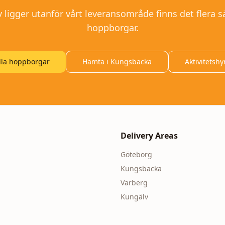
v
ligger utanför vårt leveransområde finns det flera sä
hoppborgar.
lla hoppborgar
Hämta i Kungsbacka
Aktivitetshy
Delivery Areas
Göteborg
Kungsbacka
Varberg
Kungälv