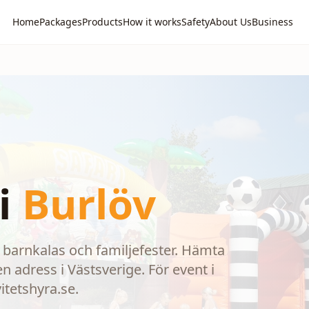
Home
Packages
Products
How it works
Safety
About Us
Business
i
Burlöv
 barnkalas och familjefester. Hämta
en adress i Västsverige. För event i
itetshyra.se.