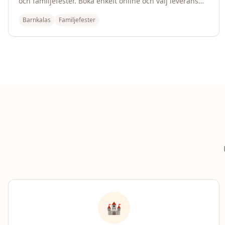
och familjefester. Boka enkelt online och välj leverans
eller hämtning.
Barnkalas
Familjefester
🏰