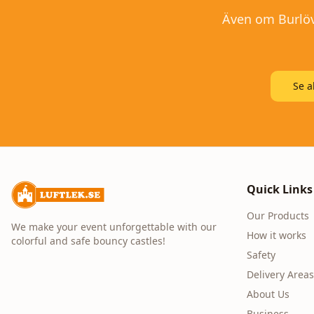
Även om
Burlö
Se a
Quick Links
Our Products
We make your event unforgettable with our
How it works
colorful and safe bouncy castles!
Safety
Delivery Areas
About Us
Business