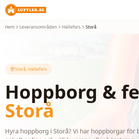
Hem
Leveransområden
Hällefors
Storå
Storå
,
Hällefors
Hoppborg & fe
Storå
Hyra hoppborg i Storå? Vi har hoppborgar för b