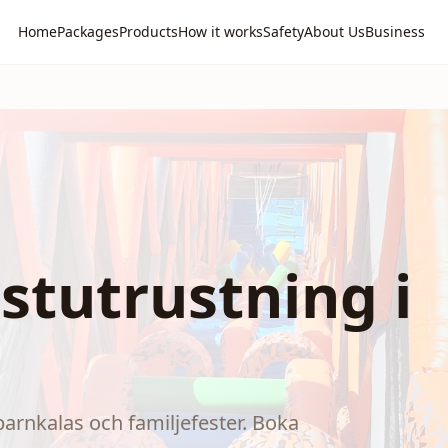
Home
Packages
Products
How it works
Safety
About Us
Business
stutrustning i
arnkalas och familjefester. Boka