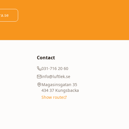
ra.se
Contact
031-716 20 60
info@luftlek.se
Magasinsgatan 35
434 37
Kungsbacka
Show route