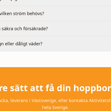
 vilken ström behövs?
 säkra och försäkrade?
gn eller dåligt väder?
re sätt att få din hoppbo
a, leverans i Västsverige, eller kontakta Aktivitetsh
hela Sverige.