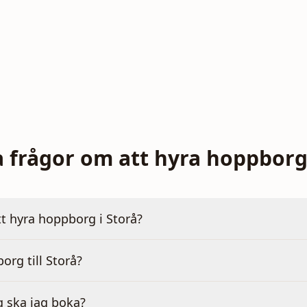
a frågor om att hyra hoppborg 
tt hyra hoppborg i Storå?
org till Storå?
g ska jag boka?