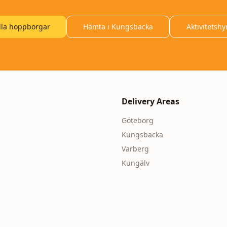
lla hoppborgar
Hämta i Kungsbacka
Aktivitetshy
Delivery Areas
Göteborg
Kungsbacka
Varberg
Kungälv