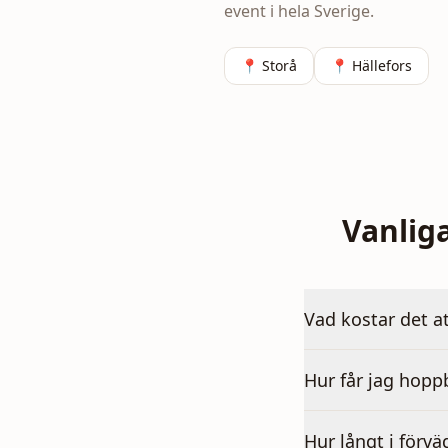
event i hela Sverige.
📍
Storå
📍
Hällefors
Vanlig
Vad kostar det a
Hur får jag hoppb
Hur långt i förvä