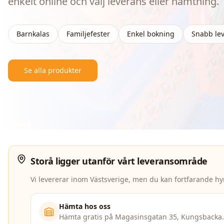
enkelt online och välj leverans eller hämtning.
Barnkalas
Familjefester
Enkel bokning
Snabb le
Se alla produkter
Storå
ligger utanför vårt leveransområde
Vi levererar inom Västsverige, men du kan fortfarande h
Hämta hos oss
Hämta gratis på Magasinsgatan 35, Kungsbacka.