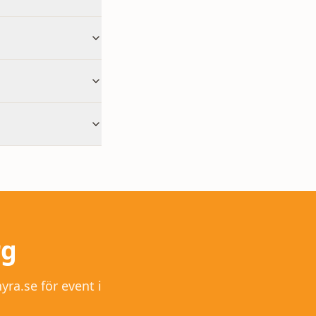
rg
yra.se för event i