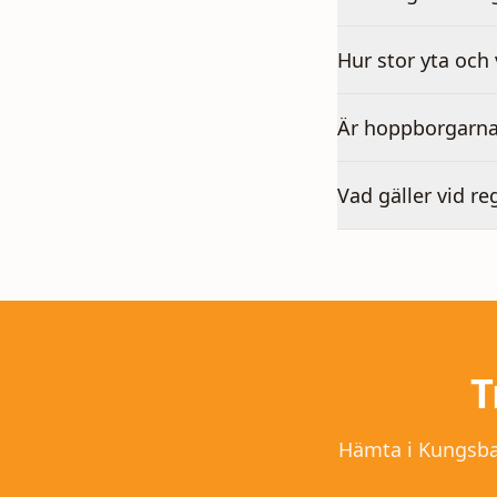
Hur stor yta och
Är hoppborgarna
Vad gäller vid re
T
Hämta i Kungsback