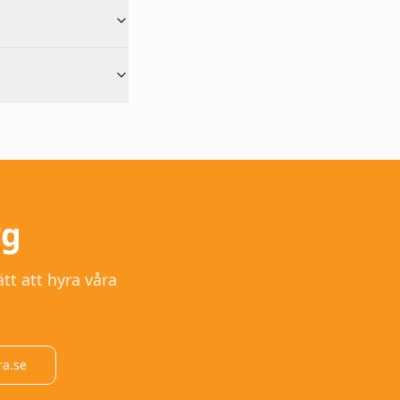
rg
tt att hyra våra
ra.se