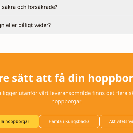
 säkra och försäkrade?
gn eller dåligt väder?
re sätt att få din hoppbo
a
ligger utanför vårt leveransområde finns det flera sä
hoppborgar.
lla hoppborgar
Hämta i Kungsbacka
Aktivitetshy