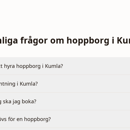
liga frågor om hoppborg i K
tt hyra hoppborg i Kumla?
mtning i Kumla?
g ska jag boka?
övs för en hoppborg?