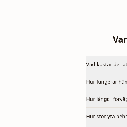
Van
Vad kostar det a
Hur fungerar hä
Hur långt i förvä
Hur stor yta beh