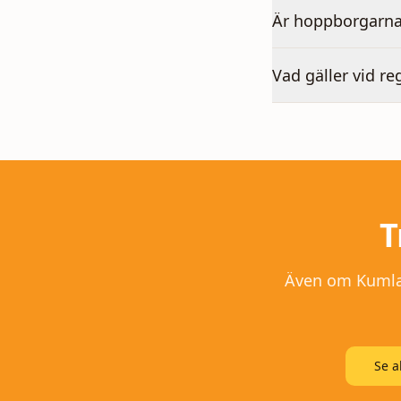
Är hoppborgarna
Vad gäller vid re
T
Även om
Kuml
Se a