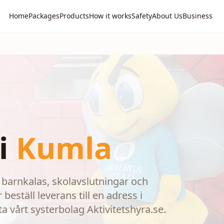
Home
Packages
Products
How it works
Safety
About Us
Business
i
Kumla
barnkalas, skolavslutningar och
beställ leverans till en adress i
ta vårt systerbolag Aktivitetshyra.se.