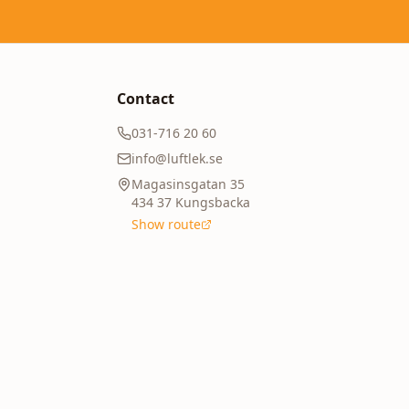
Contact
031-716 20 60
info@luftlek.se
Magasinsgatan 35
434 37
Kungsbacka
Show route