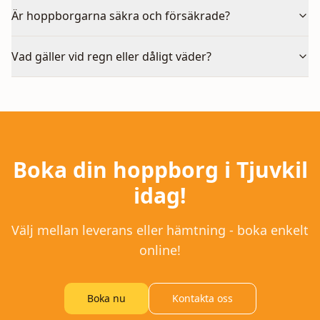
Är hoppborgarna säkra och försäkrade?
Vad gäller vid regn eller dåligt väder?
Boka din hoppborg i
Tjuvkil
idag!
Välj mellan leverans eller hämtning - boka enkelt
online!
Boka nu
Kontakta oss