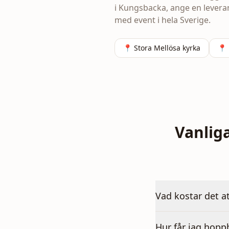
i Kungsbacka, ange en leveran
med event i hela Sverige.
📍
Stora Mellösa kyrka
📍
Vanlig
Vad kostar det a
Hur får jag hoppb