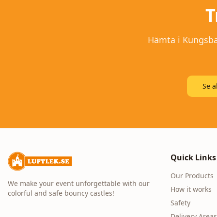
T
Hämta i Kungsback
Se a
Quick Links
Our Products
We make your event unforgettable with our
How it works
colorful and safe bouncy castles!
Safety
Delivery Areas