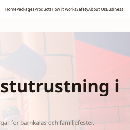
Home
Packages
Products
How it works
Safety
About Us
Business
stutrustning i
ar för barnkalas och familjefester.