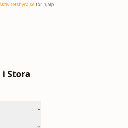
Aktivitetshyra.se
för hjälp
i Stora