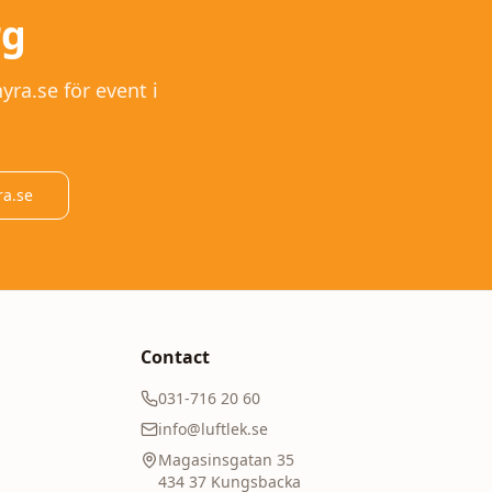
rg
yra.se för event i
ra.se
Contact
031-716 20 60
info@luftlek.se
Magasinsgatan 35
434 37
Kungsbacka