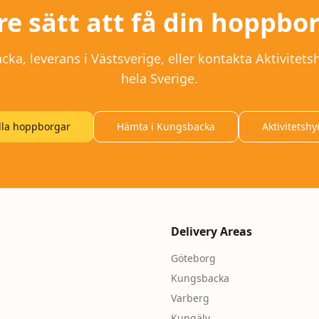
re sätt att få din hoppbo
a, leverans i Västsverige, eller kontakta Aktivitetsh
hela Sverige.
lla hoppborgar
Hämta i Kungsbacka
Aktivitetshy
Delivery Areas
Göteborg
Kungsbacka
Varberg
Kungälv