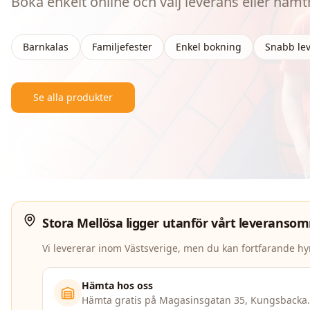
Boka enkelt online och välj leverans eller hämt
Barnkalas
Familjefester
Enkel bokning
Snabb le
Se alla produkter
Stora Mellösa
ligger utanför vårt leveranso
Vi levererar inom Västsverige, men du kan fortfarande h
Hämta hos oss
Hämta gratis på Magasinsgatan 35, Kungsbacka.