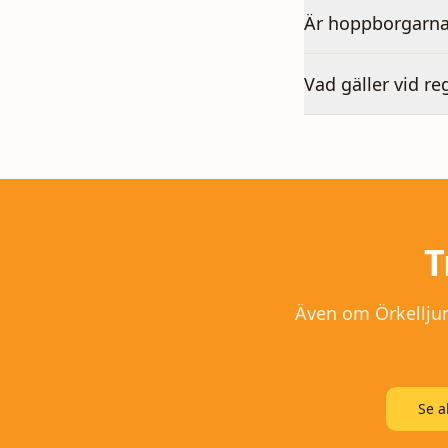
Är hoppborgarna
Vad gäller vid re
T
Även om
Örkellju
Se a