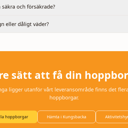
 säkra och försäkrade?
gn eller dåligt väder?
re sätt att få din hoppbo
nga
ligger utanför vårt leveransområde finns det flera
hoppborgar.
lla hoppborgar
Hämta i Kungsbacka
Aktivitetshy