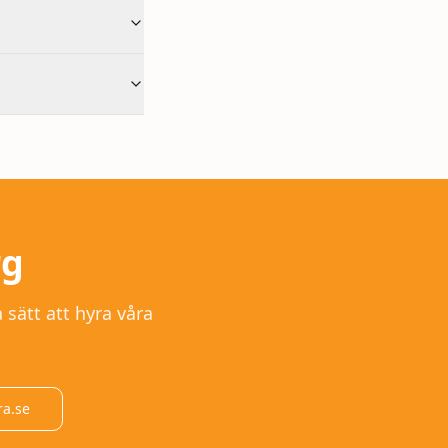
rg
 sätt att hyra våra
ra.se