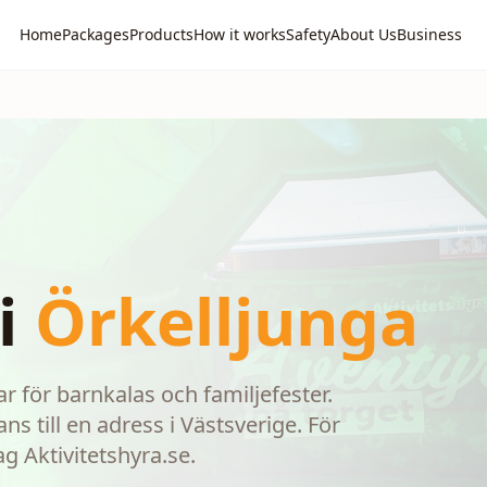
Home
Packages
Products
How it works
Safety
About Us
Business
i
Örkelljunga
 för barnkalas och familjefester.
s till en adress i Västsverige. För
ag Aktivitetshyra.se.