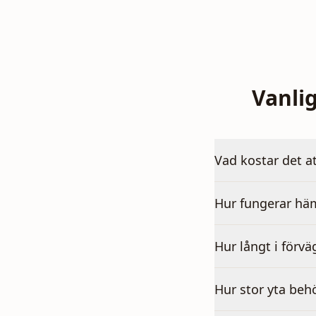
Vanli
Vad kostar det a
Hur fungerar häm
Hur långt i förvä
Hur stor yta beh