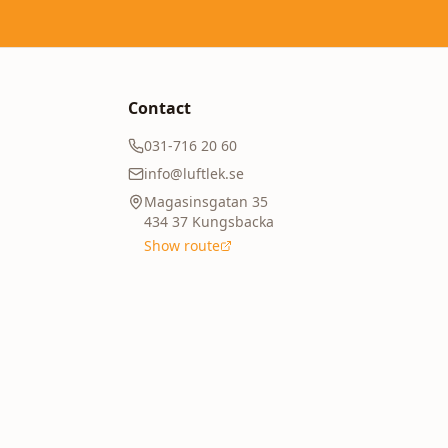
Contact
031-716 20 60
info@luftlek.se
Magasinsgatan 35
434 37
Kungsbacka
Show route