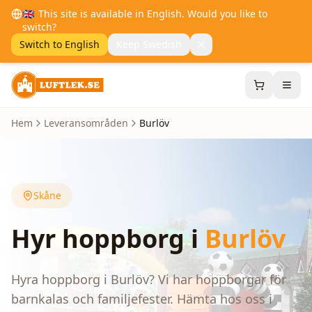
🇬🇧
This site is available in English. Would you like to
switch?
Switch to English
Keep Swedish
Hem
Leveransområden
Burlöv
Skåne
Hyr hoppborg i
Burlöv
Hyra hoppborg i Burlöv? Vi har hoppborgar för
barnkalas och familjefester. Hämta hos oss i