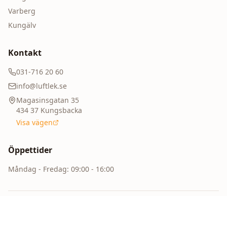
Varberg
Kungälv
Kontakt
031-716 20 60
info@luftlek.se
Magasinsgatan 35
434 37
Kungsbacka
Visa vägen
Prisgaranti
Hittar du billigare? Vi matchar priset och ger dig 15%
Öppettider
extra rabatt!
Måndag - Fredag: 09:00 - 16:00
031-716 20 60
|
Mån-Fre 09:00-16:00
©
2026
Luftlek.
Alla rättigheter förbehållna.