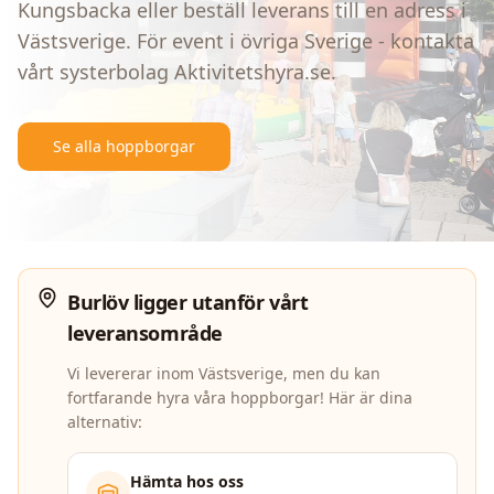
Kungsbacka eller beställ leverans till en adress i
Västsverige. För event i övriga Sverige - kontakta
vårt systerbolag Aktivitetshyra.se.
Se alla hoppborgar
Språk
SV
Burlöv
ligger utanför vårt
leveransområde
Vi levererar inom Västsverige, men du kan
fortfarande hyra våra hoppborgar! Här är dina
alternativ:
Hämta hos oss