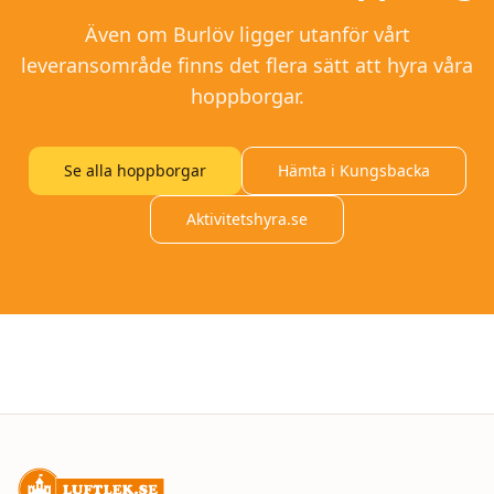
Även om
Burlöv
ligger utanför vårt
leveransområde finns det flera sätt att hyra våra
hoppborgar.
Se alla hoppborgar
Hämta i Kungsbacka
Aktivitetshyra.se