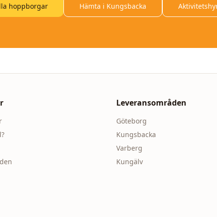
lla hoppborgar
Hämta i Kungsbacka
Aktivitetshy
r
Leveransområden
r
Göteborg
l?
Kungsbacka
Varberg
åden
Kungälv