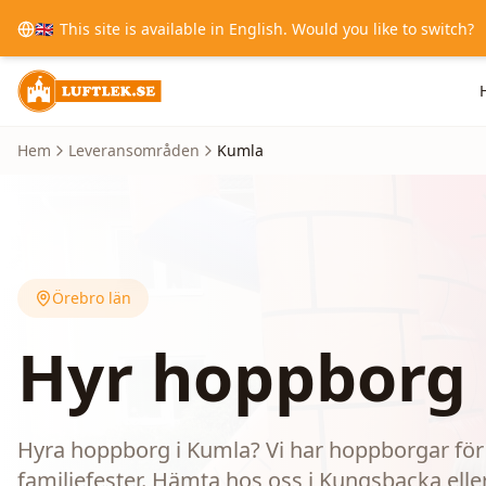
🇬🇧
This site is available in English. Would you like to switch?
Hem
Leveransområden
Kumla
Örebro län
Hyr hoppborg 
Hyra hoppborg i Kumla? Vi har hoppborgar för 
familjefester. Hämta hos oss i Kungsbacka eller 