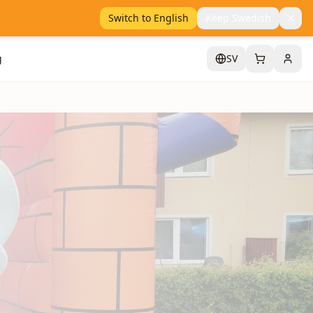
Switch to English
Keep Swedish
g
SV