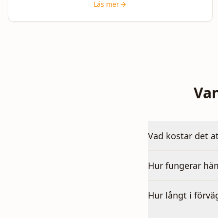
Läs mer
Van
Vad kostar det a
Hur fungerar hä
Hur långt i förvä