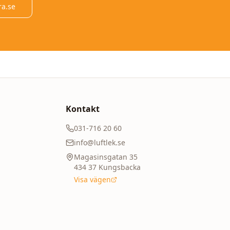
ra.se
Kontakt
031-716 20 60
info@luftlek.se
Magasinsgatan 35
434 37
Kungsbacka
Visa vägen