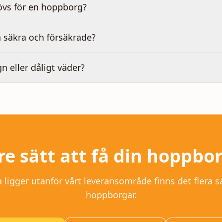
övs för en hoppborg?
 säkra och försäkrade?
gn eller dåligt väder?
re sätt att få din hoppbo
a
ligger utanför vårt leveransområde finns det flera sä
hoppborgar.