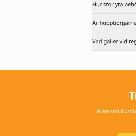
Hur stor yta beh
Är hoppborgarna
Vad gäller vid re
T
Även om
Kuml