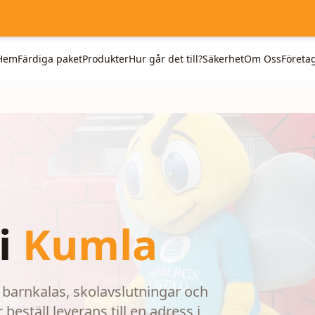
Hem
Färdiga paket
Produkter
Hur går det till?
Säkerhet
Om Oss
Företa
i
Kumla
barnkalas, skolavslutningar och
beställ leverans till en adress i